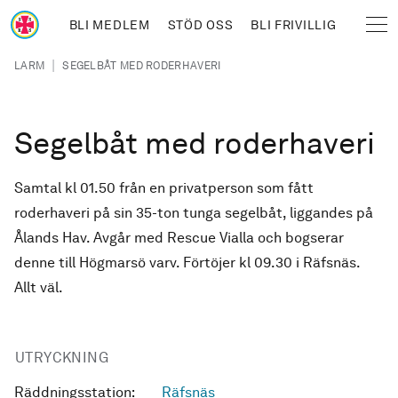
Hoppa till huvudinnehåll
BLI MEDLEM
STÖD OSS
BLI FRIVILLIG
Sjöräddningssällskapet
Länkstig
|
LARM
SEGELBÅT MED RODERHAVERI
Segelbåt med roderhaveri
Samtal kl 01.50 från en privatperson som fått
roderhaveri på sin 35-ton tunga segelbåt, liggandes på
Ålands Hav. Avgår med Rescue Vialla och bogserar
denne till Högmarsö varv. Förtöjer kl 09.30 i Räfsnäs.
Allt väl.
UTRYCKNING
Räddningsstation:
Räfsnäs