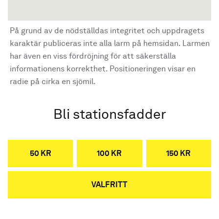
På grund av de nödställdas integritet och uppdragets
karaktär publiceras inte alla larm på hemsidan. Larmen
har även en viss fördröjning för att säkerställa
informationens korrekthet. Positioneringen visar en
radie på cirka en sjömil.
Bli stationsfadder
50 KR
100 KR
150 KR
VALFRITT