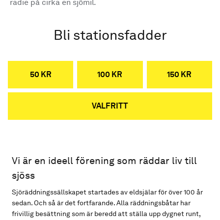
radie på cirka en sjömil.
Bli stationsfadder
50 KR
100 KR
150 KR
VALFRITT
Vi är en ideell förening som räddar liv till
sjöss
Sjöräddningssällskapet startades av eldsjälar för över 100 år
sedan. Och så är det fortfarande. Alla räddningsbåtar har
frivillig besättning som är beredd att ställa upp dygnet runt,