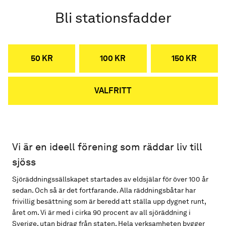
Bli stationsfadder
50 KR
100 KR
150 KR
VALFRITT
Vi är en ideell förening som räddar liv till
sjöss
Sjöräddningssällskapet startades av eldsjälar för över 100 år
sedan. Och så är det fortfarande. Alla räddningsbåtar har
frivillig besättning som är beredd att ställa upp dygnet runt,
året om. Vi är med i cirka 90 procent av all sjöräddning i
Sverige, utan bidrag från staten. Hela verksamheten bygger