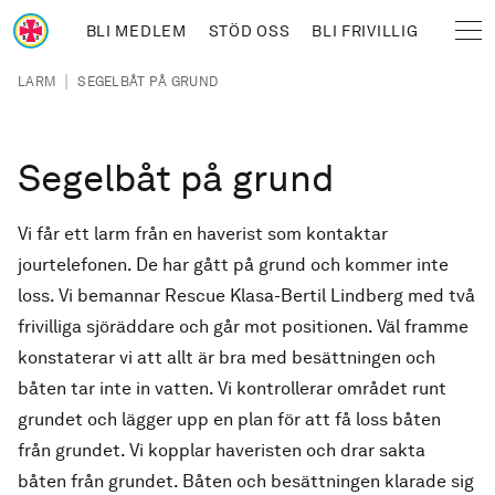
Hoppa till huvudinnehåll
BLI MEDLEM
STÖD OSS
BLI FRIVILLIG
Sjöräddningssällskapet
Länkstig
|
LARM
SEGELBÅT PÅ GRUND
Segelbåt på grund
Vi får ett larm från en haverist som kontaktar
jourtelefonen. De har gått på grund och kommer inte
loss. Vi bemannar Rescue Klasa-Bertil Lindberg med två
frivilliga sjöräddare och går mot positionen. Väl framme
konstaterar vi att allt är bra med besättningen och
båten tar inte in vatten. Vi kontrollerar området runt
grundet och lägger upp en plan för att få loss båten
från grundet. Vi kopplar haveristen och drar sakta
båten från grundet. Båten och besättningen klarade sig