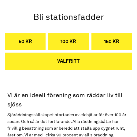
Bli stationsfadder
50 KR
100 KR
150 KR
VALFRITT
Vi är en ideell förening som räddar liv till
sjöss
Sjöräddningssällskapet startades av eldsjälar för över 100 år
sedan. Och så är det fortfarande. Alla räddningsbåtar har
frivillig besättning som är beredd att ställa upp dygnet runt,
året om. Vi är med i cirka 90 procent av all sjöräddning i