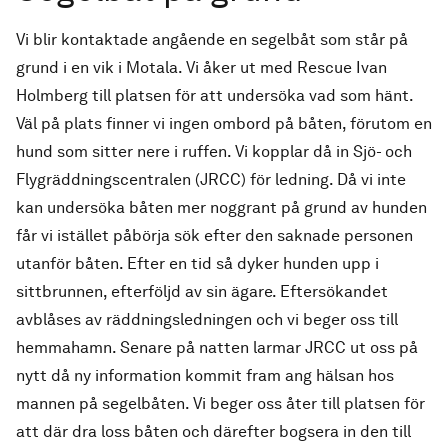
Vi blir kontaktade angående en segelbåt som står på
grund i en vik i Motala. Vi åker ut med Rescue Ivan
Holmberg till platsen för att undersöka vad som hänt.
Väl på plats finner vi ingen ombord på båten, förutom en
hund som sitter nere i ruffen. Vi kopplar då in Sjö- och
Flygräddningscentralen (JRCC) för ledning. Då vi inte
kan undersöka båten mer noggrant på grund av hunden
får vi istället påbörja sök efter den saknade personen
utanför båten. Efter en tid så dyker hunden upp i
sittbrunnen, efterföljd av sin ägare. Eftersökandet
avblåses av räddningsledningen och vi beger oss till
hemmahamn. Senare på natten larmar JRCC ut oss på
nytt då ny information kommit fram ang hälsan hos
mannen på segelbåten. Vi beger oss åter till platsen för
att där dra loss båten och därefter bogsera in den till