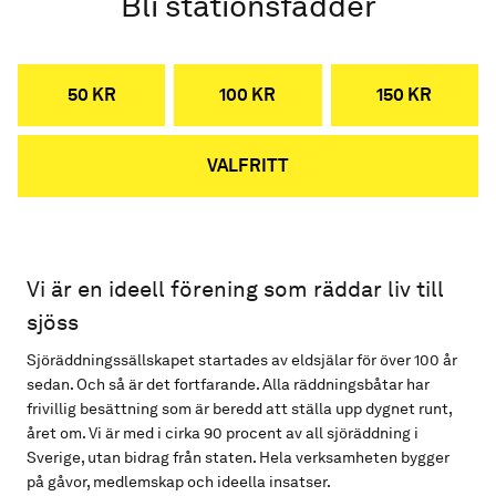
Bli stationsfadder
50 KR
100 KR
150 KR
VALFRITT
Vi är en ideell förening som räddar liv till
sjöss
Sjöräddningssällskapet startades av eldsjälar för över 100 år
sedan. Och så är det fortfarande. Alla räddningsbåtar har
frivillig besättning som är beredd att ställa upp dygnet runt,
året om. Vi är med i cirka 90 procent av all sjöräddning i
Sverige, utan bidrag från staten. Hela verksamheten bygger
på gåvor, medlemskap och ideella insatser.