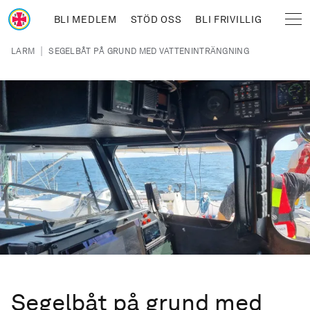
Hoppa till huvudinnehåll
BLI MEDLEM
STÖD OSS
BLI FRIVILLIG
Sjöräddningssällskapet
Länkstig
|
LARM
SEGELBÅT PÅ GRUND MED VATTENINTRÄNGNING
Segelbåt på grund med