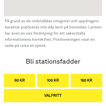
På grund av de nödställdas integritet och uppdragets
karaktär publiceras inte alla larm på hemsidan. Larmen
har även en viss fördröjning för att säkerställa
informationens korrekthet. Positioneringen visar en
radie på cirka en sjömil.
Bli stationsfadder
50 KR
100 KR
150 KR
VALFRITT