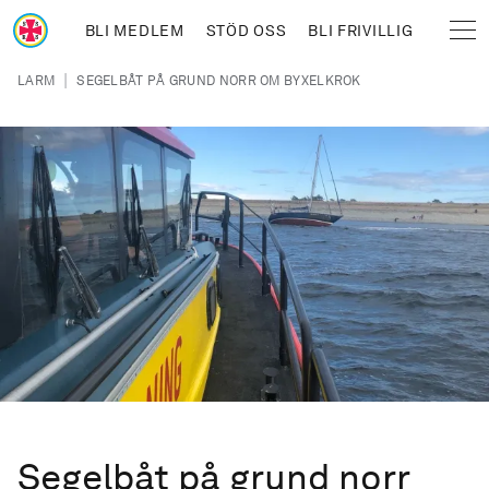
Hoppa till huvudinnehåll
BLI MEDLEM
STÖD OSS
BLI FRIVILLIG
Sjöräddningssällskapet
Länkstig
|
LARM
SEGELBÅT PÅ GRUND NORR OM BYXELKROK
Segelbåt på grund norr