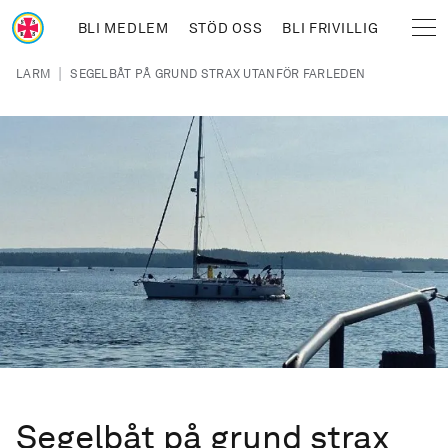
Hoppa till huvudinnehåll
BLI MEDLEM
STÖD OSS
BLI FRIVILLIG
Sjöräddningssällskapet
Länkstig
|
LARM
SEGELBÅT PÅ GRUND STRAX UTANFÖR FARLEDEN
Segelbåt på grund strax