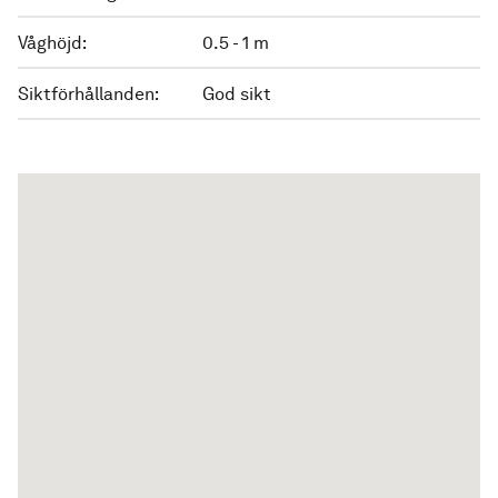
Våghöjd:
0.5 - 1 m
Siktförhållanden:
God sikt