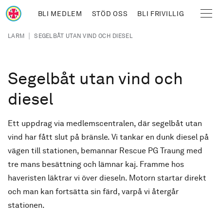
Hoppa till huvudinnehåll
BLI MEDLEM
STÖD OSS
BLI FRIVILLIG
Sjöräddningssällskapet
Länkstig
|
LARM
SEGELBÅT UTAN VIND OCH DIESEL
Segelbåt utan vind och
diesel
Ett uppdrag via medlemscentralen, där segelbåt utan
vind har fått slut på bränsle. Vi tankar en dunk diesel på
vägen till stationen, bemannar Rescue PG Traung med
tre mans besättning och lämnar kaj. Framme hos
haveristen läktrar vi över dieseln. Motorn startar direkt
och man kan fortsätta sin färd, varpå vi återgår
stationen.