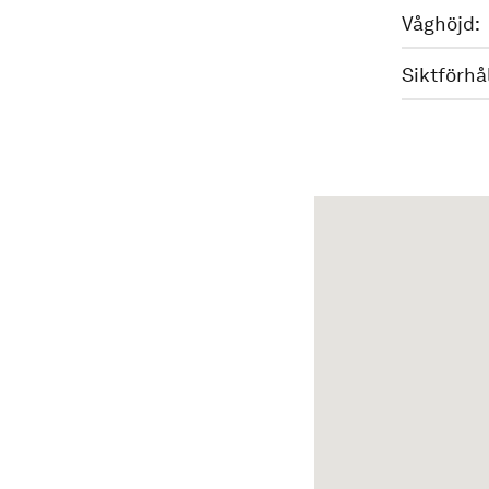
Våghöjd:
Siktförhå