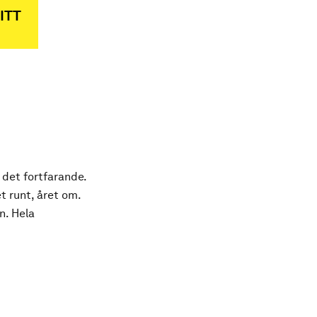
ITT
 det fortfarande.
t runt, året om.
n. Hela