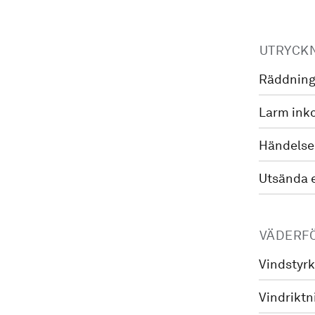
UTRYCK
Räddning
Larm ink
Händelse
Utsända 
VÄDERF
Vindstyrk
Vindriktn