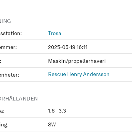
NING
sstation:
Trosa
ommer:
2025-05-19 16:11
:
Maskin/propellerhaveri
Rescue Henry Andersson
enheter:
ÖRHÅLLANDEN
a:
1.6 - 3.3
ing:
SW