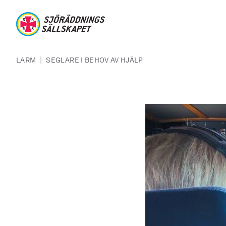
Hoppa till huvudinnehåll
Sjöräddningssällskapet
Länkstig
|
LARM
SEGLARE I BEHOV AV HJÄLP