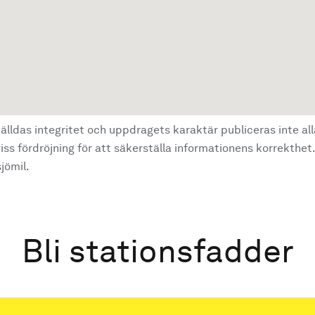
älldas integritet och uppdragets karaktär publiceras inte al
ss fördröjning för att säkerställa informationens korrekthet.
jömil.
Bli stationsfadder