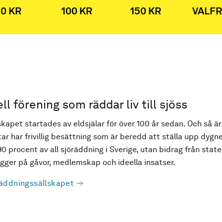
0 KR
100 KR
150 KR
VALFR
ell förening som räddar liv till sjöss
kapet startades av eldsjälar för över 100 år sedan. Och så är
ar har frivillig besättning som är beredd att ställa upp dygne
90 procent av all sjöräddning i Sverige, utan bidrag från state
ger på gåvor, medlemskap och ideella insatser.
äddningssällskapet