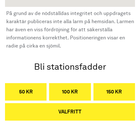
På grund av de nödställdas integritet och uppdragets
karaktär publiceras inte alla larm på hemsidan. Larmen
har även en viss fördröjning för att säkerställa
informationens korrekthet. Positioneringen visar en
radie på cirka en sjömil.
Bli stationsfadder
50 KR
100 KR
150 KR
VALFRITT