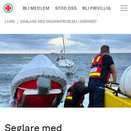
Hoppa till huvudinnehåll
BLI MEDLEM
STÖD OSS
BLI FRIVILLIG
Sjöräddningssällskapet
Länkstig
|
LARM
SEGLARE MED MASKINPROBLEM I MÖRKRET
Seglare med