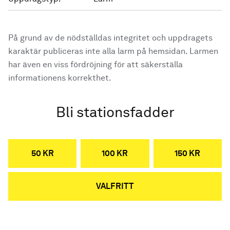
På grund av de nödställdas integritet och uppdragets
karaktär publiceras inte alla larm på hemsidan. Larmen
har även en viss fördröjning för att säkerställa
informationens korrekthet.
Bli stationsfadder
50 KR
100 KR
150 KR
VALFRITT