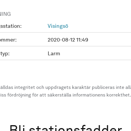
NING
sstation:
Visingsö
ommer:
2020-08-12 11:49
typ:
Larm
älldas integritet och uppdragets karaktär publiceras inte al
ss fördröjning för att säkerställa informationens korrekthet
Bli stationsfadder