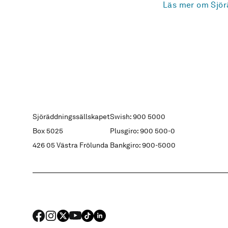
Läs mer om Sjör
Sjöräddningssällskapet
Swish: 900 5000
Box 5025
Plusgiro: 900 500-0
426 05 Västra Frölunda
Bankgiro: 900-5000
FACEBOOK
Instagram
X
YouTube
TIKTOK
LINKED IN