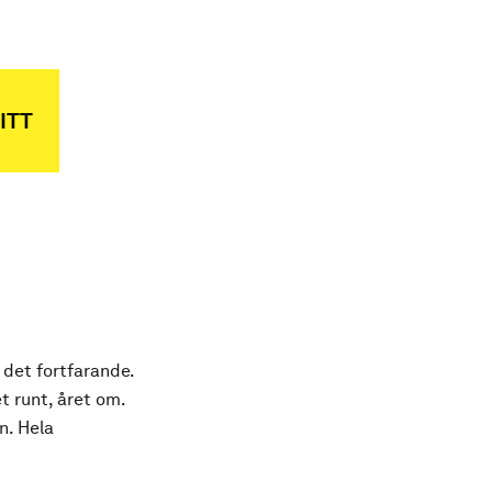
ITT
 det fortfarande.
t runt, året om.
n. Hela