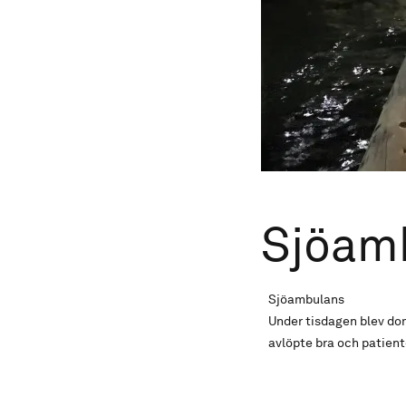
Sjöam
Sjöambulans
Under tisdagen blev dom 
avlöpte bra och patien