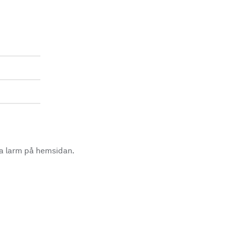
la larm på hemsidan.
.