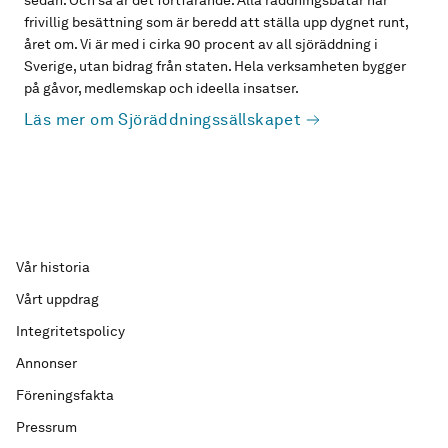
sedan. Och så är det fortfarande. Alla räddningsbåtar har
frivillig besättning som är beredd att ställa upp dygnet runt,
året om. Vi är med i cirka 90 procent av all sjöräddning i
Sverige, utan bidrag från staten. Hela verksamheten bygger
på gåvor, medlemskap och ideella insatser.
Läs mer om Sjöräddningssällskapet
Vår historia
Vårt uppdrag
Integritetspolicy
Annonser
Föreningsfakta
Pressrum