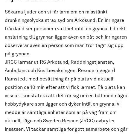
Sökarna ljuder och vi får larm om en misstänkt
drunkningsolycka strax syd om Arkösund. En inringare
från land ser personer i vattnet intill en grynna. I direkt
anslutning till grynnan ligger även en båt och inringaren
observerar även en person som man tror tagit sig upp
på grynnan.
JRCC larmar ut RS Arkösund, Räddningstjänsten,
Ambulans och Kustbevakningen. Rescue Ingegerd
Ramstedt med besättning är på plats vid aktuell
position ca 10 min efter att vi fick larmet. På plats kan
vi snart konstatera att det rör sig om en båt med några
hobbydykare som ligger och dyker intill en grynna. Vi
meddelar samtliga enheter som är på väg fram om
aktuellt läge och Sweden Rescue (JRCC) avbryter
insatsen. Vi tackar samtliga för gott samarbete och går