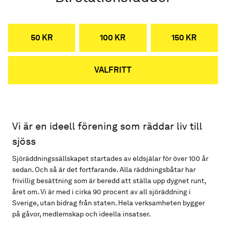
50 KR
100 KR
150 KR
VALFRITT
Vi är en ideell förening som räddar liv till
sjöss
Sjöräddningssällskapet startades av eldsjälar för över 100 år
sedan. Och så är det fortfarande. Alla räddningsbåtar har
frivillig besättning som är beredd att ställa upp dygnet runt,
året om. Vi är med i cirka 90 procent av all sjöräddning i
Sverige, utan bidrag från staten. Hela verksamheten bygger
på gåvor, medlemskap och ideella insatser.