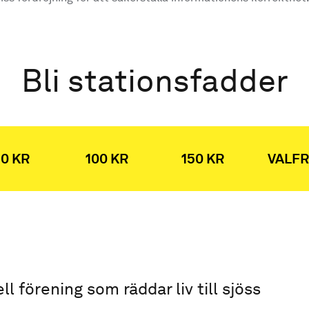
Bli stationsfadder
0 KR
100 KR
150 KR
VALFR
ell förening som räddar liv till sjöss