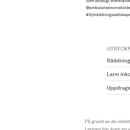
Som brukligt återställd
@ambulansenornskolds
#Sjöräddningssällskap
UTRYCK
Räddning
Larm ink
Uppdrags
På grund av de nödst
Larmen har även en vi