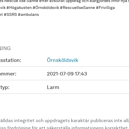
es Rescue Ilse Sanne efter avslutat uppdrag och klargjordes inför nya
vik
#Högakusten
#Örnsköldsvik
#RescueIlseSanne
#Frivilliga
et
#SSRS
#ambulans
NING
sstation:
Örnsköldsvik
ommer:
2021-07-09 17:43
typ:
Larm
älldas integritet och uppdragets karaktär publiceras inte al
ss fördröjning för att säkerställa informationens korrekthet