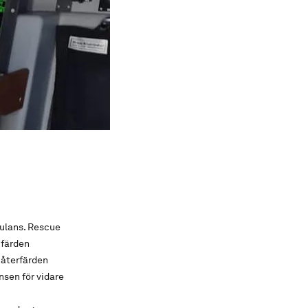
bulans. Rescue
 färden
 återfärden
sen för vidare