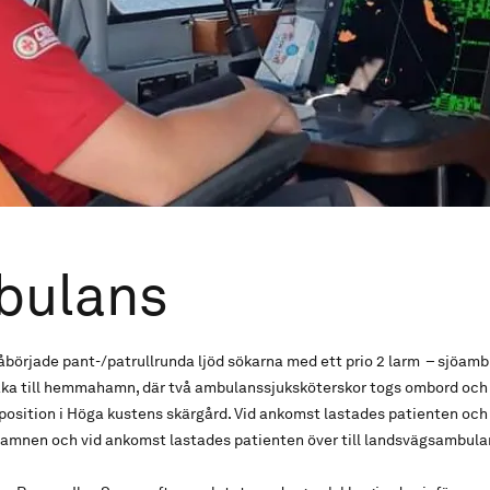
bulans
åbörjade pant-/patrullrunda ljöd sökarna med ett prio 2 larm – sjöam
baka till hemmahamn, där två ambulanssjuksköterskor togs ombord och
 position i Höga kustens skärgård. Vid ankomst lastades patienten och
amnen och vid ankomst lastades patienten över till landsvägsambulan