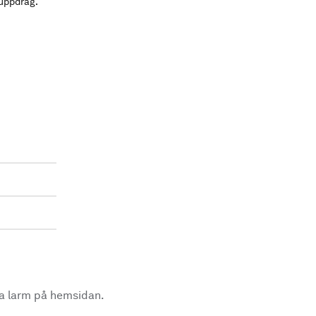
 uppdrag.
la larm på hemsidan.
.