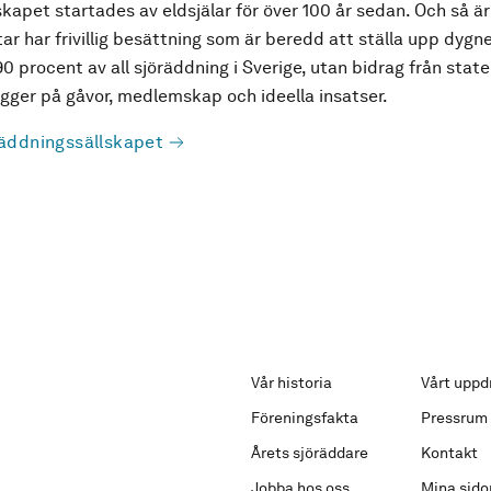
kapet startades av eldsjälar för över 100 år sedan. Och så är
ar har frivillig besättning som är beredd att ställa upp dygne
90 procent av all sjöräddning i Sverige, utan bidrag från state
ger på gåvor, medlemskap och ideella insatser.
äddningssällskapet
Vår historia
Vårt uppd
Föreningsfakta
Pressrum
Årets sjöräddare
Kontakt
Jobba hos oss
Mina sido