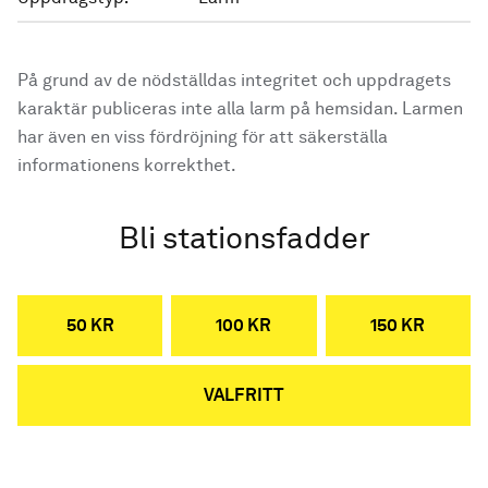
På grund av de nödställdas integritet och uppdragets
karaktär publiceras inte alla larm på hemsidan. Larmen
har även en viss fördröjning för att säkerställa
informationens korrekthet.
Bli stationsfadder
50 KR
100 KR
150 KR
VALFRITT