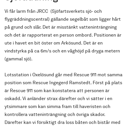
Vi får larm från JRCC (Sjöfartsverkets sjö- och
flygräddningscentral) gällande segelbåt som ligger hårt
på grund och slår. Det är misstänkt vatteninträngning
och det är rapporterat en person ombord. Positionen är
ute i havet en bit öster om Arkösund. Det är en
vindstyrka på ca 6m/s och en våghöjd på dryga metern
(gammal sjö).
Lotsstation i Oxelösund går med Rescue 911 mot samma
position som Rescue Ingegerd Ramstedt. Först på plats
är Rescue 911 som kan konstatera att personen är
oskadd. Vi anländer strax därefter och vi sätter i en
ytsimmare som kan simma fram till haveristen och
kontrollera vatteninträngning och övriga skador.
Därefter kan vi försiktigt dra loss båten och bistår med