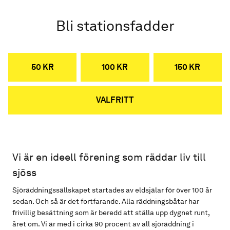
Bli stationsfadder
50 KR
100 KR
150 KR
VALFRITT
Vi är en ideell förening som räddar liv till
sjöss
Sjöräddningssällskapet startades av eldsjälar för över 100 år
sedan. Och så är det fortfarande. Alla räddningsbåtar har
frivillig besättning som är beredd att ställa upp dygnet runt,
året om. Vi är med i cirka 90 procent av all sjöräddning i