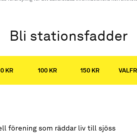
Bli stationsfadder
0 KR
100 KR
150 KR
VALFR
ell förening som räddar liv till sjöss