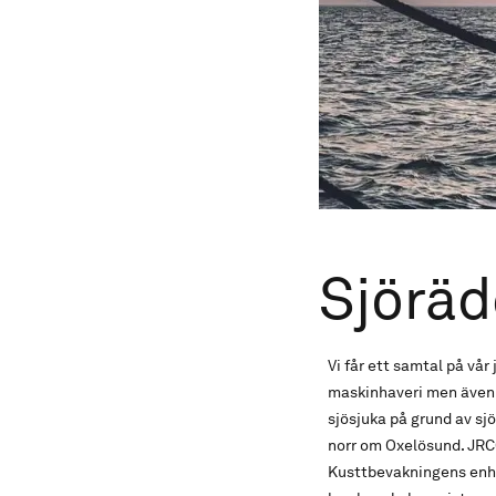
Sjöräd
Vi får ett samtal på vår
maskinhaveri men även 
sjösjuka på grund av sj
norr om Oxelösund. JRC
Kusttbevakningens enhet