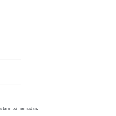
la larm på hemsidan.
.