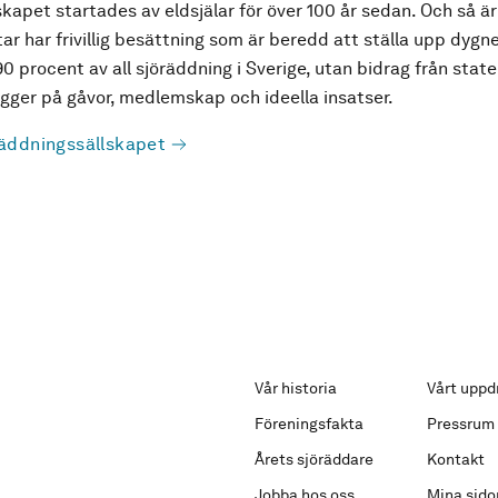
kapet startades av eldsjälar för över 100 år sedan. Och så är
ar har frivillig besättning som är beredd att ställa upp dygne
90 procent av all sjöräddning i Sverige, utan bidrag från state
ger på gåvor, medlemskap och ideella insatser.
äddningssällskapet
Vår historia
Vårt uppd
Föreningsfakta
Pressrum
Årets sjöräddare
Kontakt
Jobba hos oss
Mina sido