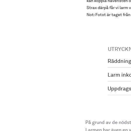
kan koppla haveristen o
Strax därpå får vi larm
Not: Fotot är taget fr
UTRYCK
Räddning
Larm ink
Uppdrags
På grund av de nödst
Larmen har även en vi