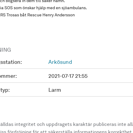
ch bogsera in dem till säker hamn.
 via SOS som önskar hjälp med en sjöambulans.
ån RS Trosas båt Rescue Henry Andersson
NING
sstation:
Arkösund
ommer:
2021-07-17 21:55
typ:
Larm
älldas integritet och uppdragets karaktär publiceras inte al
ss fördröjning för att säkerställa informationens korrekthet