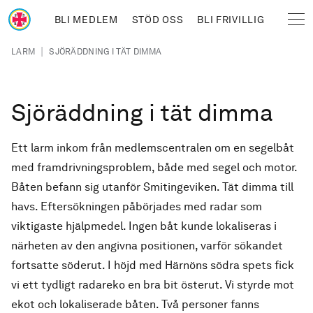
Hoppa till huvudinnehåll
BLI MEDLEM
STÖD OSS
BLI FRIVILLIG
Sjöräddningssällskapet
Länkstig
|
LARM
SJÖRÄDDNING I TÄT DIMMA
Sjöräddning i tät dimma
Ett larm inkom från medlemscentralen om en segelbåt
med framdrivningsproblem, både med segel och motor.
Båten befann sig utanför Smitingeviken. Tät dimma till
havs. Eftersökningen påbörjades med radar som
viktigaste hjälpmedel. Ingen båt kunde lokaliseras i
närheten av den angivna positionen, varför sökandet
fortsatte söderut. I höjd med Härnöns södra spets fick
vi ett tydligt radareko en bra bit österut. Vi styrde mot
ekot och lokaliserade båten. Två personer fanns