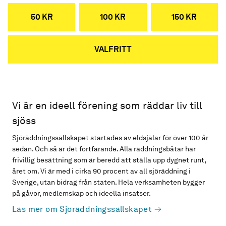
50 KR
100 KR
150 KR
VALFRITT
Vi är en ideell förening som räddar liv till
sjöss
Sjöräddningssällskapet startades av eldsjälar för över 100 år
sedan. Och så är det fortfarande. Alla räddningsbåtar har
frivillig besättning som är beredd att ställa upp dygnet runt,
året om. Vi är med i cirka 90 procent av all sjöräddning i
Sverige, utan bidrag från staten. Hela verksamheten bygger
på gåvor, medlemskap och ideella insatser.
Läs mer om Sjöräddningssällskapet