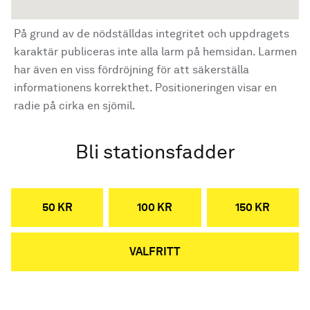
På grund av de nödställdas integritet och uppdragets
karaktär publiceras inte alla larm på hemsidan. Larmen
har även en viss fördröjning för att säkerställa
informationens korrekthet. Positioneringen visar en
radie på cirka en sjömil.
Bli stationsfadder
50 KR
100 KR
150 KR
VALFRITT