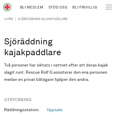
Hoppa till huvudinnehåll
BLI MEDLEM
STÖD OSS
BLI FRIVILLIG
Sjöräddningssällskapet
Länkstig
|
LARM
SJÖRÄDDNING KAJAKPADDLARE
Sjöräddning
kajakpaddlare
Två personer har siktats i vattnet efter att deras kajak
slagit runt. Rescue Rolf G assisterar den ena personen
medan en privat båtägare hjälper den andra.
UTRYCKNING
Räddningsstation:
Uppsala