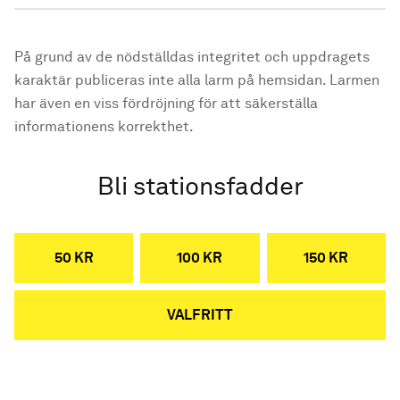
På grund av de nödställdas integritet och uppdragets
karaktär publiceras inte alla larm på hemsidan. Larmen
har även en viss fördröjning för att säkerställa
informationens korrekthet.
Bli stationsfadder
50 KR
100 KR
150 KR
VALFRITT