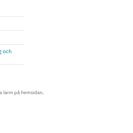
g och
la larm på hemsidan.
.