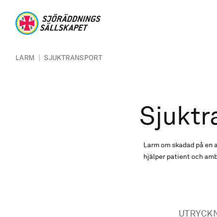
Hoppa till huvudinnehåll
Sjöräddningssällskapet
Länkstig
|
LARM
SJUKTRANSPORT
Sjuktr
Larm om skadad på en a
hjälper patient och amb
UTRYCK