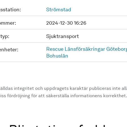
sstation:
Strömstad
ommer:
2024-12-30 16:26
typ:
Sjuktransport
Rescue Länsförsäkringar Götebor
enheter:
Bohuslän
älldas integritet och uppdragets karaktär publiceras inte al
ss fördröjning för att säkerställa informationens korrekthet