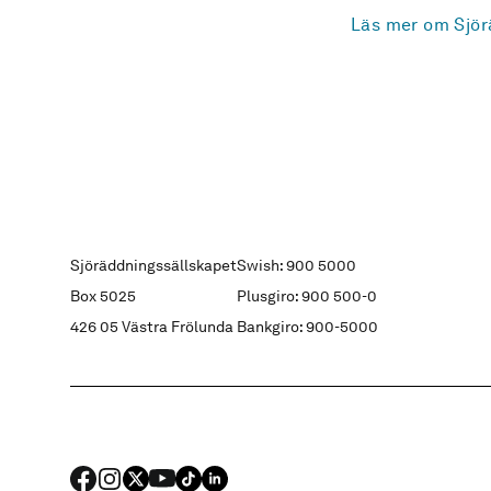
Läs mer om Sjör
Sjöräddningssällskapet
Swish: 900 5000
Box 5025
Plusgiro: 900 500-0
426 05 Västra Frölunda
Bankgiro: 900-5000
FACEBOOK
Instagram
X
YouTube
TIKTOK
LINKED IN