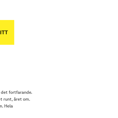
ITT
 det fortfarande.
t runt, året om.
n. Hela