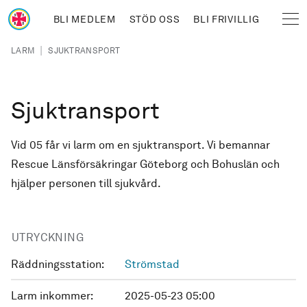
Hoppa till huvudinnehåll
BLI MEDLEM
STÖD OSS
BLI FRIVILLIG
Sjöräddningssällskapet
Länkstig
|
LARM
SJUKTRANSPORT
Sjuktransport
Vid 05 får vi larm om en sjuktransport. Vi bemannar
Rescue Länsförsäkringar Göteborg och Bohuslän och
hjälper personen till sjukvård.
UTRYCKNING
Räddningsstation:
Strömstad
Larm inkommer:
2025-05-23 05:00