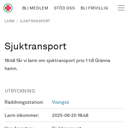
Hoppa till huvudinnehåll
BLI MEDLEM
STÖD OSS
BLI FRIVILLIG
Sjöräddningssällskapet
Länkstig
|
LARM
SJUKTRANSPORT
Sjuktransport
18:48 får vi larm om sjuktransport prio 1 till Gränna
hamn.
UTRYCKNING
Räddningsstation:
Visingsö
Larm inkommer:
2025-06-20 18:48