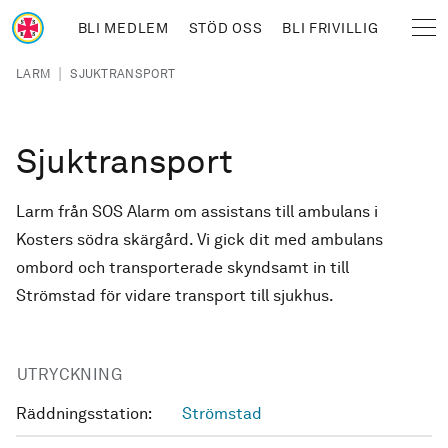
Hoppa till huvudinnehåll
BLI MEDLEM
STÖD OSS
BLI FRIVILLIG
Sjöräddningssällskapet
Länkstig
|
LARM
SJUKTRANSPORT
Sjuktransport
Larm från SOS Alarm om assistans till ambulans i
Kosters södra skärgård. Vi gick dit med ambulans
ombord och transporterade skyndsamt in till
Strömstad för vidare transport till sjukhus.
UTRYCKNING
Räddningsstation:
Strömstad