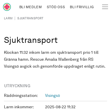
Hoppa till huvudinnehåll
BLI MEDLEM
STÖD OSS
BLI FRIVILLIG
Sjöräddningssällskapet
Länkstig
|
LARM
SJUKTRANSPORT
Sjuktransport
Klockan 11:32 inkom larm om sjuktransport prio 1 till
Gränna hamn. Rescue Amalia Wallenberg från RS
Visingsö avgick och genomförde uppdraget enligt rutin.
UTRYCKNING
Räddningsstation:
Visingsö
Larm inkommer:
2025-08-22 11:32