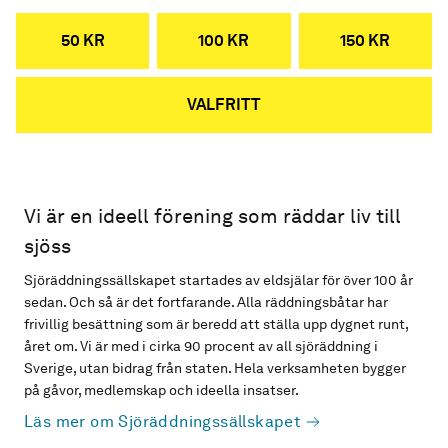
50 KR
100 KR
150 KR
VALFRITT
Vi är en ideell förening som räddar liv till
sjöss
Sjöräddningssällskapet startades av eldsjälar för över 100 år
sedan. Och så är det fortfarande. Alla räddningsbåtar har
frivillig besättning som är beredd att ställa upp dygnet runt,
året om. Vi är med i cirka 90 procent av all sjöräddning i
Sverige, utan bidrag från staten. Hela verksamheten bygger
på gåvor, medlemskap och ideella insatser.
Läs mer om Sjöräddningssällskapet