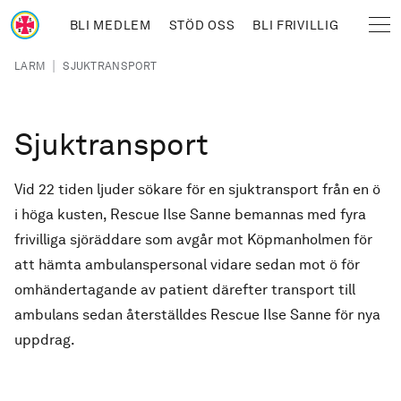
Hoppa till huvudinnehåll
BLI MEDLEM
STÖD OSS
BLI FRIVILLIG
Sjöräddningssällskapet
Länkstig
|
LARM
SJUKTRANSPORT
Sjuktransport
Vid 22 tiden ljuder sökare för en sjuktransport från en ö
i höga kusten, Rescue Ilse Sanne bemannas med fyra
frivilliga sjöräddare som avgår mot Köpmanholmen för
att hämta ambulanspersonal vidare sedan mot ö för
omhändertagande av patient därefter transport till
ambulans sedan återställdes Rescue Ilse Sanne för nya
uppdrag.