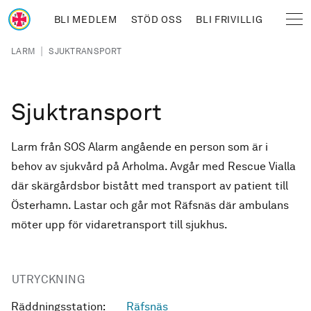
Hoppa till huvudinnehåll
BLI MEDLEM
STÖD OSS
BLI FRIVILLIG
Sjöräddningssällskapet
Länkstig
|
LARM
SJUKTRANSPORT
Sjuktransport
Larm från SOS Alarm angående en person som är i
behov av sjukvård på Arholma. Avgår med Rescue Vialla
där skärgårdsbor bistått med transport av patient till
Österhamn. Lastar och går mot Räfsnäs där ambulans
möter upp för vidaretransport till sjukhus.
UTRYCKNING
Räddningsstation:
Räfsnäs