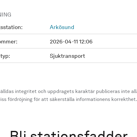
NING
sstation:
Arkösund
ommer:
2026-04-11 12:06
typ:
Sjuktransport
älldas integritet och uppdragets karaktär publiceras inte al
ss fördröjning för att säkerställa informationens korrekthet
Bli stationsfadder