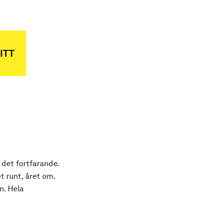
ITT
 det fortfarande.
t runt, året om.
n. Hela