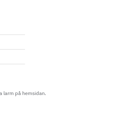
la larm på hemsidan.
.