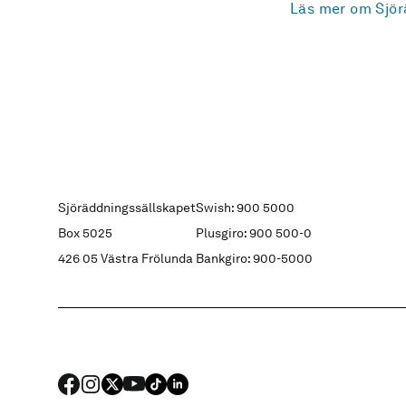
Läs mer om Sjör
Sjöräddningssällskapet
Swish: 900 5000
Box 5025
Plusgiro: 900 500-0
426 05 Västra Frölunda
Bankgiro: 900-5000
FACEBOOK
Instagram
X
YouTube
TIKTOK
LINKED IN