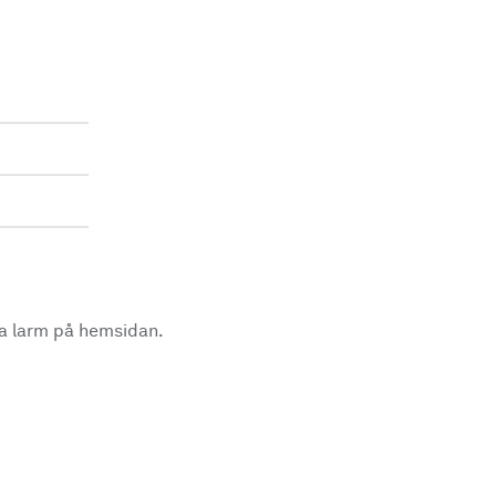
la larm på hemsidan.
.