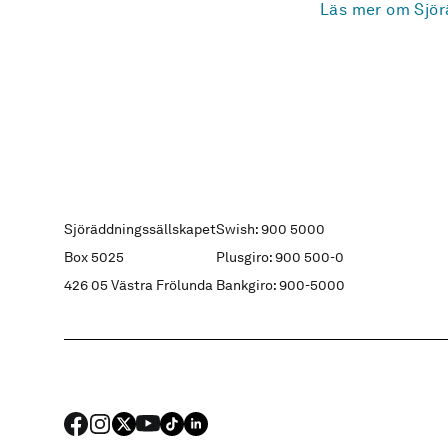
Läs mer om Sjör
Sjöräddningssällskapet
Swish: 900 5000
Box 5025
Plusgiro: 900 500-0
426 05 Västra Frölunda
Bankgiro: 900-5000
FACEBOOK
Instagram
X
YouTube
TIKTOK
LINKED IN