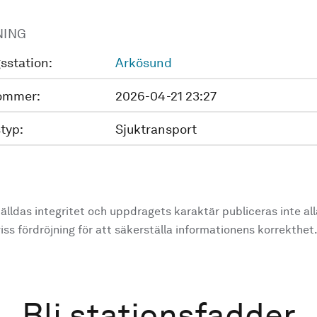
NING
sstation:
Arkösund
ommer:
2026-04-21 23:27
typ:
Sjuktransport
älldas integritet och uppdragets karaktär publiceras inte al
ss fördröjning för att säkerställa informationens korrekthet
Bli stationsfadder