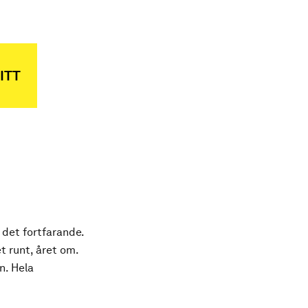
ITT
 det fortfarande.
t runt, året om.
n. Hela