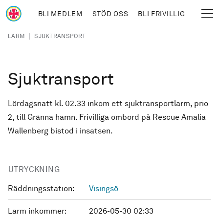
Hoppa till huvudinnehåll
BLI MEDLEM
STÖD OSS
BLI FRIVILLIG
Sjöräddningssällskapet
Länkstig
|
LARM
SJUKTRANSPORT
Sjuktransport
Lördagsnatt kl. 02.33 inkom ett sjuktransportlarm, prio
2, till Gränna hamn. Frivilliga ombord på Rescue Amalia
Wallenberg bistod i insatsen.
UTRYCKNING
Räddningsstation:
Visingsö
Larm inkommer:
2026-05-30 02:33