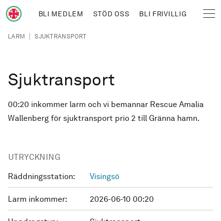
Hoppa till huvudinnehåll
BLI MEDLEM
STÖD OSS
BLI FRIVILLIG
Sjöräddningssällskapet
Länkstig
|
LARM
SJUKTRANSPORT
Sjuktransport
00:20 inkommer larm och vi bemannar Rescue Amalia
Wallenberg för sjuktransport prio 2 till Gränna hamn.
UTRYCKNING
Räddningsstation:
Visingsö
Larm inkommer:
2026-06-10 00:20