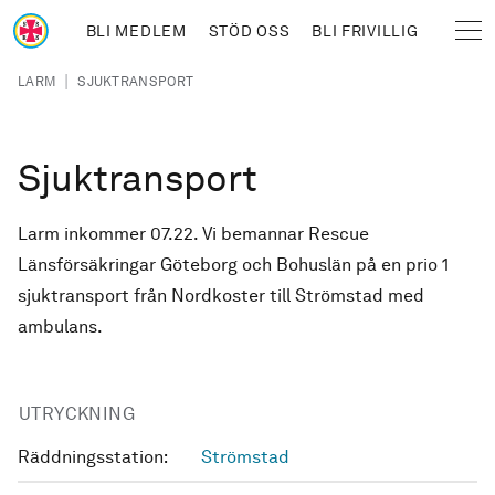
Hoppa till huvudinnehåll
BLI MEDLEM
STÖD OSS
BLI FRIVILLIG
Sjöräddningssällskapet
Länkstig
|
LARM
SJUKTRANSPORT
Sjuktransport
Larm inkommer 07.22. Vi bemannar Rescue
Länsförsäkringar Göteborg och Bohuslän på en prio 1
sjuktransport från Nordkoster till Strömstad med
ambulans.
UTRYCKNING
Räddningsstation:
Strömstad