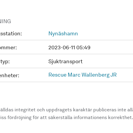
NING
sstation:
Nynäshamn
ommer:
2023-06-11 05:49
typ:
Sjuktransport
Rescue Marc Wallenberg JR
enheter:
älldas integritet och uppdragets karaktär publiceras inte al
ss fördröjning för att säkerställa informationens korrekthet