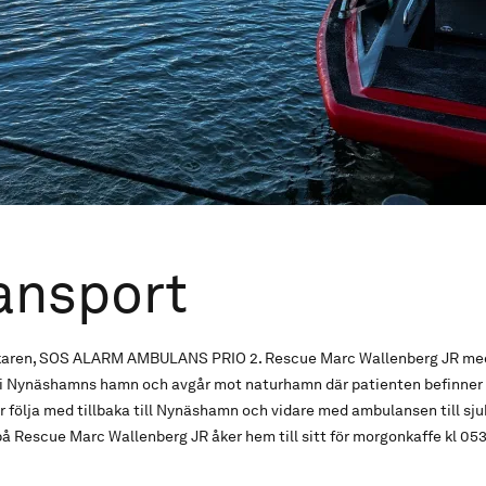
ansport
ökaren, SOS ALARM AMBULANS PRIO 2. Rescue Marc Wallenberg JR me
 Nynäshamns hamn och avgår mot naturhamn där patienten befinner s
år följa med tillbaka till Nynäshamn och vidare med ambulansen till sj
 på Rescue Marc Wallenberg JR åker hem till sitt för morgonkaffe kl 05