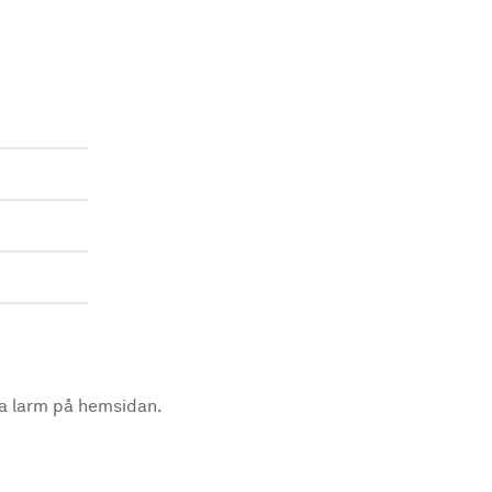
la larm på hemsidan.
.