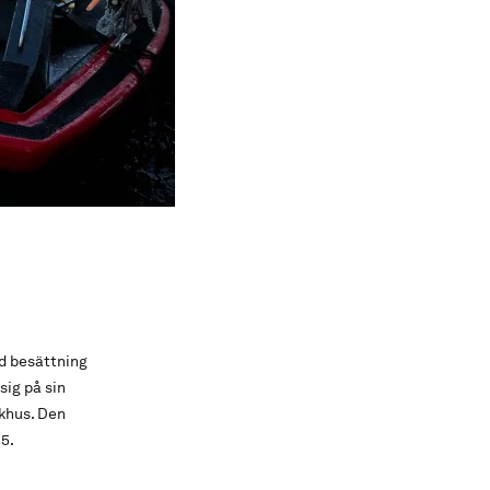
d besättning
ig på sin
ukhus. Den
35.