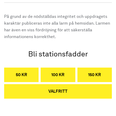
På grund av de nödställdas integritet och uppdragets
karaktär publiceras inte alla larm på hemsidan. Larmen
har även en viss fördröjning för att säkerställa
informationens korrekthet.
Bli stationsfadder
50 KR
100 KR
150 KR
VALFRITT