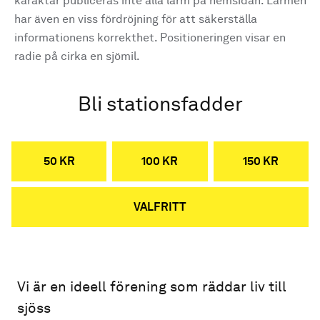
karaktär publiceras inte alla larm på hemsidan. Larmen
har även en viss fördröjning för att säkerställa
informationens korrekthet. Positioneringen visar en
radie på cirka en sjömil.
Bli stationsfadder
50 KR
100 KR
150 KR
VALFRITT
Vi är en ideell förening som räddar liv till
sjöss