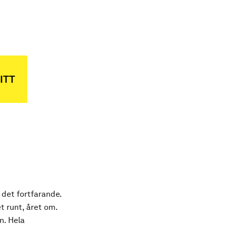
ITT
 det fortfarande.
t runt, året om.
n. Hela