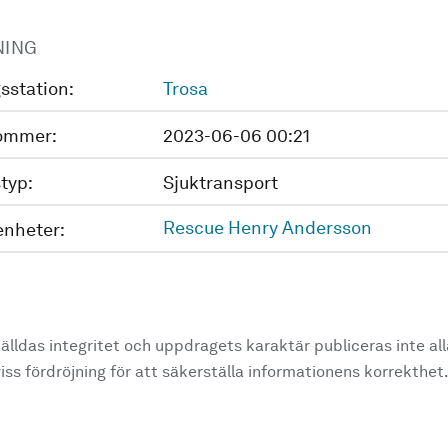
NING
sstation:
Trosa
ommer:
2023-06-06 00:21
typ:
Sjuktransport
Rescue Henry Andersson
enheter:
älldas integritet och uppdragets karaktär publiceras inte al
ss fördröjning för att säkerställa informationens korrekthet