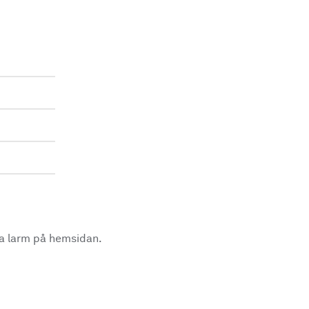
la larm på hemsidan.
.