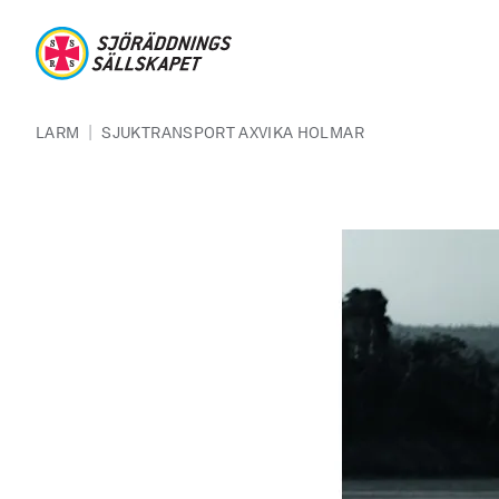
Hoppa till huvudinnehåll
Sjöräddningssällskapet
Länkstig
|
LARM
SJUKTRANSPORT AXVIKA HOLMAR