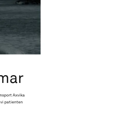
lmar
ansport Axvika
vi patienten