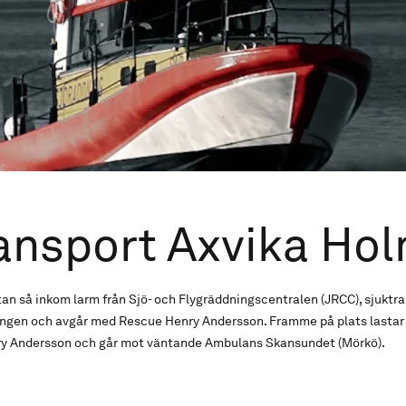
ansport Axvika Ho
tan så inkom larm från Sjö- och Flygräddningscentralen (JRCC), sjuktr
ningen och avgår med Rescue Henry Andersson. Framme på plats lastar 
y Andersson och går mot väntande Ambulans Skansundet (Mörkö).