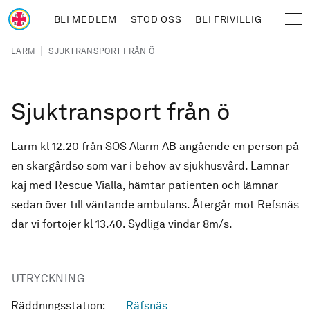
Hoppa till huvudinnehåll
BLI MEDLEM
STÖD OSS
BLI FRIVILLIG
Sjöräddningssällskapet
Länkstig
|
LARM
SJUKTRANSPORT FRÅN Ö
Sjuktransport från ö
Larm kl 12.20 från SOS Alarm AB angående en person på
en skärgårdsö som var i behov av sjukhusvård. Lämnar
kaj med Rescue Vialla, hämtar patienten och lämnar
sedan över till väntande ambulans. Återgår mot Refsnäs
där vi förtöjer kl 13.40. Sydliga vindar 8m/s.
UTRYCKNING
Räddningsstation:
Räfsnäs