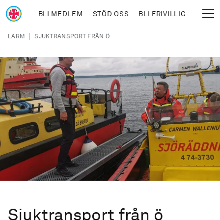
Hoppa till huvudinnehåll
BLI MEDLEM
STÖD OSS
BLI FRIVILLIG
Sjöräddningssällskapet
Länkstig
|
LARM
SJUKTRANSPORT FRÅN Ö
Sjuktransport från ö