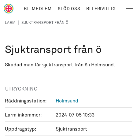
Hoppa till huvudinnehåll
BLI MEDLEM
STÖD OSS
BLI FRIVILLIG
Sjöräddningssällskapet
Länkstig
|
LARM
SJUKTRANSPORT FRÅN Ö
Sjuktransport från ö
Skadad man får sjuktransport från ö i Holmsund.
UTRYCKNING
Räddningsstation:
Holmsund
Larm inkommer:
2024-07-05 10:33
Uppdragstyp:
Sjuktransport