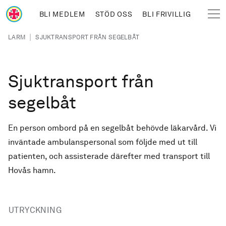
Hoppa till huvudinnehåll
BLI MEDLEM
STÖD OSS
BLI FRIVILLIG
Sjöräddningssällskapet
Länkstig
|
LARM
SJUKTRANSPORT FRÅN SEGELBÅT
Sjuktransport från
segelbåt
En person ombord på en segelbåt behövde läkarvård. Vi
inväntade ambulanspersonal som följde med ut till
patienten, och assisterade därefter med transport till
Hovås hamn.
UTRYCKNING