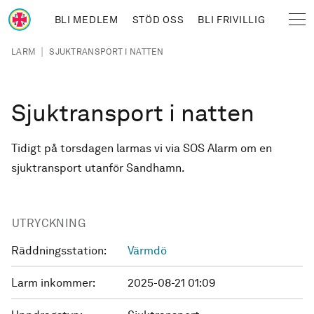
Hoppa till huvudinnehåll
BLI MEDLEM
STÖD OSS
BLI FRIVILLIG
Sjöräddningssällskapet
Länkstig
|
LARM
SJUKTRANSPORT I NATTEN
Sjuktransport i natten
Tidigt på torsdagen larmas vi via SOS Alarm om en
sjuktransport utanför Sandhamn.
UTRYCKNING
Räddningsstation:
Värmdö
Larm inkommer:
2025-08-21 01:09