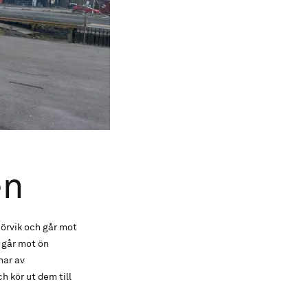
en
Hörvik och går mot
h går mot ön
nar av
 kör ut dem till