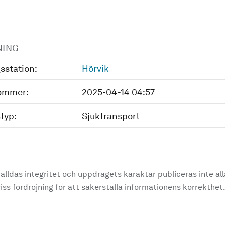
NING
sstation:
Hörvik
ommer:
2025-04-14 04:57
typ:
Sjuktransport
älldas integritet och uppdragets karaktär publiceras inte al
ss fördröjning för att säkerställa informationens korrekthet