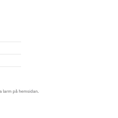
la larm på hemsidan.
.