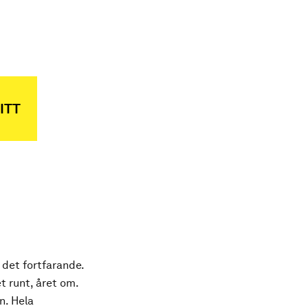
ITT
 det fortfarande.
t runt, året om.
n. Hela