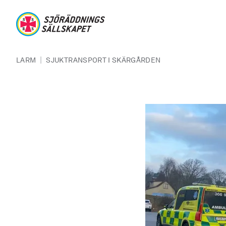
Hoppa till huvudinnehåll
Sjöräddningssällskapet
Länkstig
|
LARM
SJUKTRANSPORT I SKÄRGÅRDEN