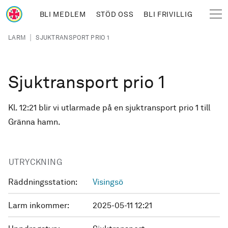
Hoppa till huvudinnehåll
BLI MEDLEM
STÖD OSS
BLI FRIVILLIG
Sjöräddningssällskapet
Länkstig
|
LARM
SJUKTRANSPORT PRIO 1
Sjuktransport prio 1
Kl. 12:21 blir vi utlarmade på en sjuktransport prio 1 till
Gränna hamn.
UTRYCKNING
Räddningsstation:
Visingsö
Larm inkommer:
2025-05-11 12:21