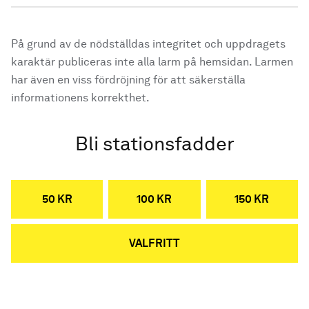
På grund av de nödställdas integritet och uppdragets
karaktär publiceras inte alla larm på hemsidan. Larmen
har även en viss fördröjning för att säkerställa
informationens korrekthet.
Bli stationsfadder
50 KR
100 KR
150 KR
VALFRITT