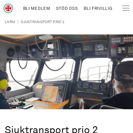
Hoppa till huvudinnehåll
BLI MEDLEM
STÖD OSS
BLI FRIVILLIG
Sjöräddningssällskapet
Länkstig
|
LARM
SJUKTRANSPORT PRIO 2
Sjuktransport prio 2