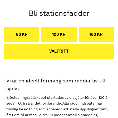
Bli stationsfadder
50 KR
100 KR
150 KR
VALFRITT
Vi är en ideell förening som räddar liv till
sjöss
Sjöräddningssällskapet startades av eldsjälar för över 100 år
sedan. Och så är det fortfarande. Alla räddningsbåtar har
frivillig besättning som är beredd att ställa upp dygnet runt,
året om. Vi är med i cirka 90 procent av all sjöräddning i