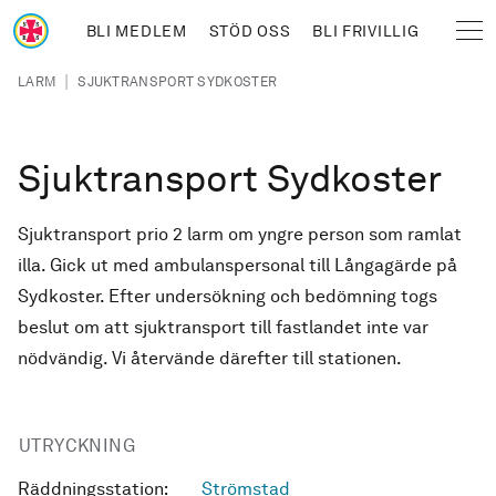
Hoppa till huvudinnehåll
BLI MEDLEM
STÖD OSS
BLI FRIVILLIG
Sjöräddningssällskapet
Länkstig
|
LARM
SJUKTRANSPORT SYDKOSTER
Sjuktransport Sydkoster
Sjuktransport prio 2 larm om yngre person som ramlat
illa. Gick ut med ambulanspersonal till Långagärde på
Sydkoster. Efter undersökning och bedömning togs
beslut om att sjuktransport till fastlandet inte var
nödvändig. Vi återvände därefter till stationen.
UTRYCKNING
Räddningsstation:
Strömstad