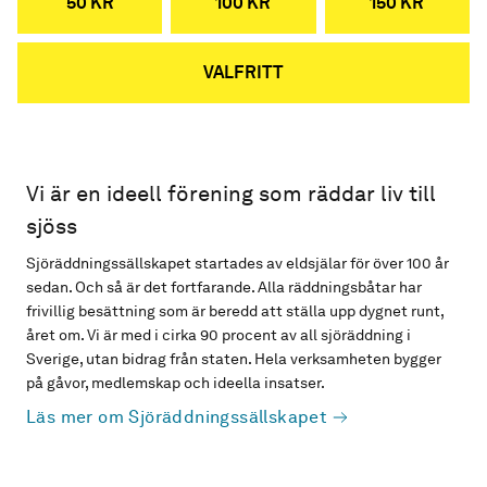
50 KR
100 KR
150 KR
VALFRITT
Vi är en ideell förening som räddar liv till
sjöss
Sjöräddningssällskapet startades av eldsjälar för över 100 år
sedan. Och så är det fortfarande. Alla räddningsbåtar har
frivillig besättning som är beredd att ställa upp dygnet runt,
året om. Vi är med i cirka 90 procent av all sjöräddning i
Sverige, utan bidrag från staten. Hela verksamheten bygger
på gåvor, medlemskap och ideella insatser.
Läs mer om Sjöräddningssällskapet