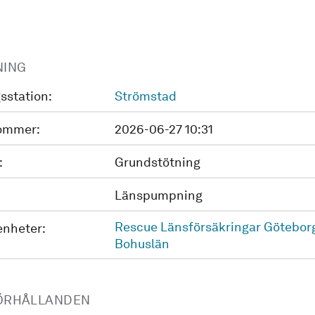
NING
sstation:
Strömstad
ommer:
2026-06-27 10:31
:
Grundstötning
Länspumpning
Rescue Länsförsäkringar Götebor
enheter:
Bohuslän
ÖRHÅLLANDEN