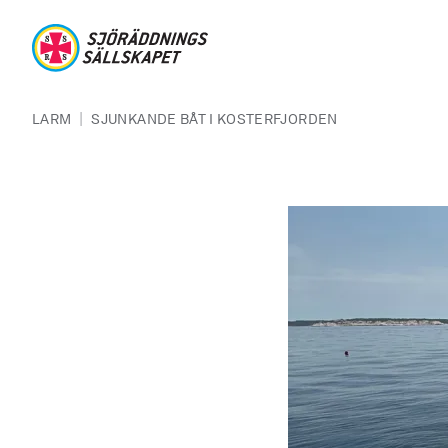
Hoppa till huvudinnehåll
Sjöräddningssällskapet
Länkstig
|
LARM
SJUNKANDE BÅT I KOSTERFJORDEN