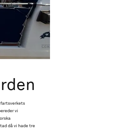
orden
öfartsverkets
ereder vi
norska
tad då vi hade tre