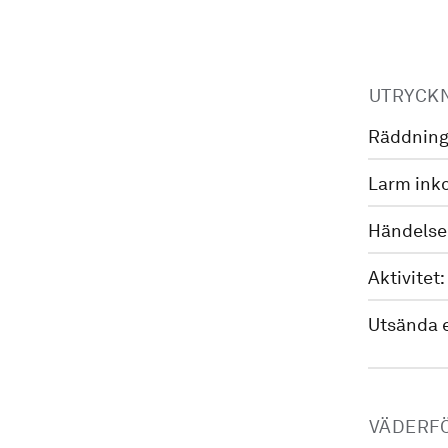
UTRYCK
Räddning
Larm ink
Händelse
Aktivitet:
Utsända 
VÄDERF