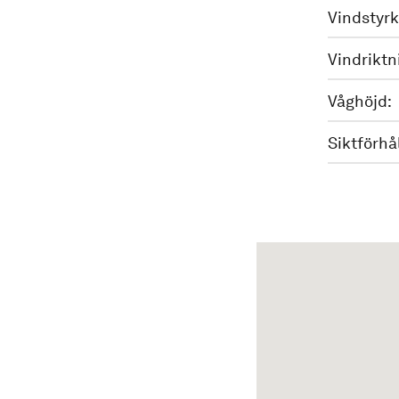
Vindstyrk
Vindriktn
Våghöjd:
Siktförhå