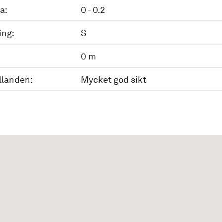
a:
0 - 0.2
ing:
S
0 m
llanden:
Mycket god sikt