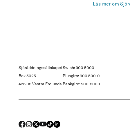
Läs mer om Sjör
Sjöräddningssällskapet
Swish: 900 5000
Box 5025
Plusgiro: 900 500-0
426 05 Västra Frölunda
Bankgiro: 900-5000
FACEBOOK
Instagram
X
YouTube
TIKTOK
LINKED IN