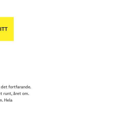
ITT
 det fortfarande.
t runt, året om.
n. Hela