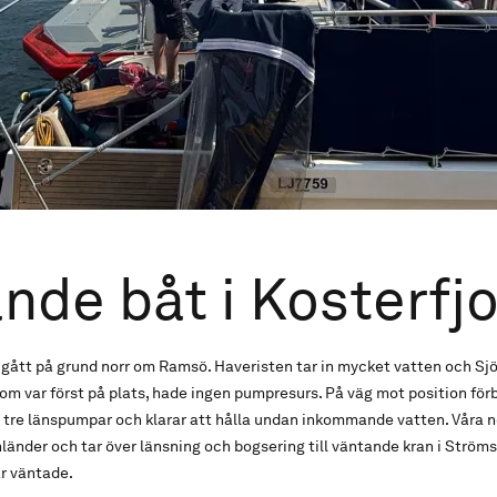
nde båt i Kosterfj
gått på grund norr om Ramsö. Haveristen tar in mycket vatten och Sj
m var först på plats, hade ingen pumpresurs. På väg mot position förb
p tre länspumpar och klarar att hålla undan inkommande vatten. Våra 
länder och tar över länsning och bogsering till väntande kran i Ströms
r väntade.